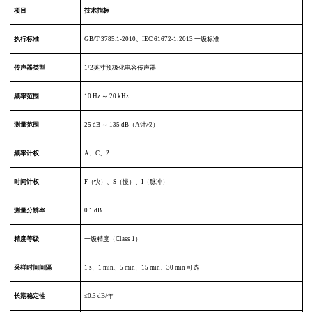
项目
技术指标
执行标准
GB/T 3785.1-2010、IEC 61672-1:2013 一级标准
传声器类型
1/2英寸预极化电容传声器
频率范围
10 Hz ～ 20 kHz
测量范围
25 dB ～ 135 dB（A计权）
频率计权
A、C、Z
时间计权
F（快）、S（慢）、I（脉冲）
测量分辨率
0.1 dB
精度等级
一级精度（Class 1）
采样时间间隔
1 s、1 min、5 min、15 min、30 min 可选
长期稳定性
≤0.3 dB/年