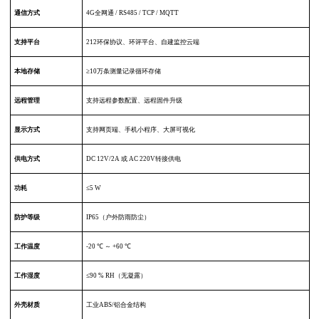
通信方式
4G全网通 / RS485 / TCP / MQTT
支持平台
212环保协议、环评平台、自建监控云端
本地存储
≥10万条测量记录循环存储
远程管理
支持远程参数配置、远程固件升级
显示方式
支持网页端、手机小程序、大屏可视化
供电方式
DC 12V/2A 或 AC 220V转接供电
功耗
≤5 W
防护等级
IP65（户外防雨防尘）
工作温度
-20 ℃ ～ +60 ℃
工作湿度
≤90 % RH（无凝露）
外壳材质
工业ABS/铝合金结构