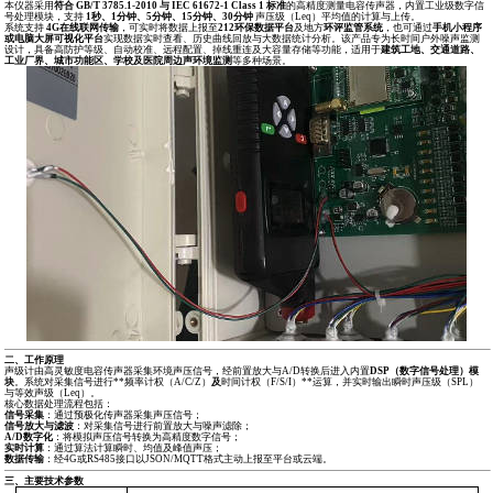
本仪器采用
符合 GB/T 3785.1-2010 与 IEC 61672-1 Class 1 标准
的高精度测量电容传声器，内置工业级数字信
号处理模块，支持
1秒、1分钟、5分钟、15分钟、30分钟
声压级（Leq）平均值的计算与上传。
系统支持
4G在线联网传输
，可实时将数据上报至
212环保数据平台
及地方
环评监管系统
，也可通过
手机小程序
或电脑大屏可视化平台
实现数据实时查看、历史曲线回放与大数据统计分析。该产品专为长时间户外噪声监测
设计，具备高防护等级、自动校准、远程配置、掉线重连及大容量存储等功能，适用于
建筑工地、交通道路、
工业厂界、城市功能区、学校及医院周边声环境监测
等多种场景。
二、工作原理
声级计由高灵敏度电容传声器采集环境声压信号，经前置放大与A/D转换后进入内置
DSP（数字信号处理）模
块
。系统对采集信号进行**频率计权（A/C/Z）
及
时间计权（F/S/I）**运算，并实时输出瞬时声压级（SPL）
与等效声级（Leq）。
核心数据处理流程包括：
信号采集
：通过预极化传声器采集声压信号；
信号放大与滤波
：对采集信号进行前置放大与噪声滤除；
A/D
数字化
：将模拟声压信号转换为高精度数字信号；
实时计算
：通过算法计算瞬时、均值及峰值声压；
数据传输
：经4G或RS485接口以JSON/MQTT格式主动上报至平台或云端。
三、主要技术参数