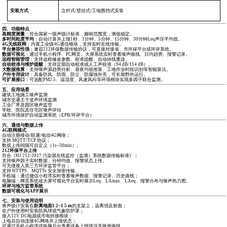
安装方式
立杆式/壁挂式/工地围挡式安装
四、功能特点
高精度测量
：符合国家一级声级计标准，频响范围宽，测值稳定。
多时间粒度平均
：自动计算并上报1秒、1分钟、5分钟、15分钟、30分钟Leq声压平均值。
4G
无线联网
：内置工业级4G通信模块，支持实时在线传输。
平台兼容性强
：兼容212环保数据传输协议，可直接对接省、市环保平台或环评系统。
数据可视化
：通过手机小程序、PC网页、大屏系统实时查看噪声曲线、日均趋势、报警记录。
远程智能管理
：支持远程修改参数、校准提醒、自动掉线重连。
自动校准与维护提醒
：支持定期自动校准或人工声校准（94 dB/114 dB）。
大数据推算
：支持噪声源趋势分析、昼夜均值推算、工地作业时段识别等智能算法。
户外专用设计
：具备防风、防雨、防尘、防腐蚀外壳，可长期野外运行。
可扩展接口
：可选配PM2.5、温湿度、风速风向等环境模块实现多因子联合监测。
五、应用场景
建筑工地施工噪声监测
城市交通主干道声环境监测
工业厂界及园区噪声监管
学校、医院及住宅区噪声评估
城市环境保护自动监测系统（EPB/环评平台）
六、通信与数据上传
4G
联网模式
自动注册移动/联通/电信4G网络；
支持 MQTT/TCP 协议；
数据上传间隔可自定义（1s~30min）。
212
环保平台上传
符合《HJ 212-2017 污染源在线监控（监测）系统数据传输标准》；
支持噪声因子实时数据、分钟均值、报警状态上传。
可无缝接入第三方环评监管平台；
支持 HTTPS、MQTTs 安全加密传输。
手机端：通过微信小程序实时查看噪声数据、报警记录、历史曲线；
电脑端：网页系统或大屏可视化平台实时展示Leq、LAmax、LAeq、报警分布与噪声热力图。
环评与地方监管系统
数据可视化与APP展示
七、安装与使用说明
将声级计安装在
距离地面1.2~1.5 m
的支架上，远离强反射面；
在户外使用时安装防风球或气象防护罩；
接入12V DC电源或市电转接模块；
上电后自动连接4G网络并上报状态；
可通过手机小程序或电脑后台查看设备上线情况及噪声曲线。