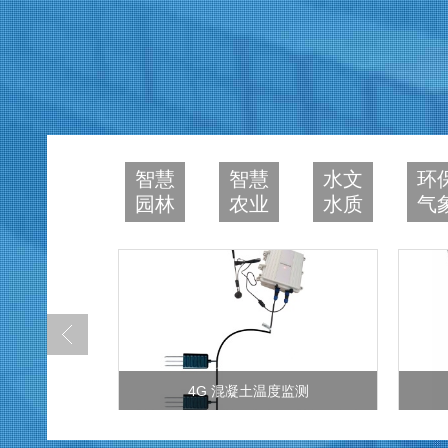
智慧
智慧
水文
环
园林
农业
水质
气
4G 混凝土温度监测
植物茎流蒸腾监测