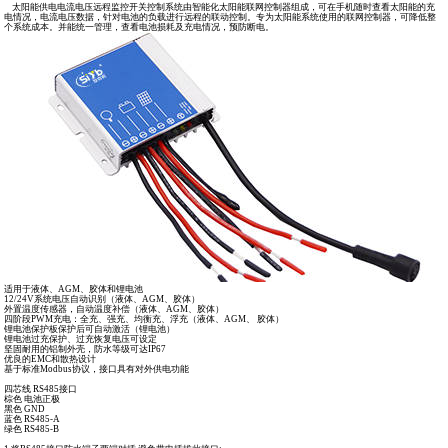
太阳能供电电流电压远程监控开关控制系统由智能化太阳能联网控制器组成，可在手机随时查看太阳能的充
电情况，电流电压数据，针对电池的负载进行远程的联动控制。专为太阳能系统使用的联网控制器，可降低整
个系统成本。并能统一管理，查看电池损耗及充电情况，预防断电。
适用于液体、AGM、胶体和锂电池
12/24V系统电压自动识别（液体、AGM、胶体）
外置温度传感器，自动温度补偿（液体、AGM、胶体）
四阶段PWM充电：全充、强充、均衡充、浮充（液体、AGM、 胶体）
锂电池保护板保护后可自动激活（锂电池）
锂电池过充保护、过充恢复电压可设定
坚固耐用的铝制外壳，防水等级可达IP67
优良的EMC和散热设计
基于标准Modbus协议，接口具有对外供电功能
四芯线 RS485接口
棕色 电池正极
黑色 GND
蓝色 RS485-A
绿色 RS485-B