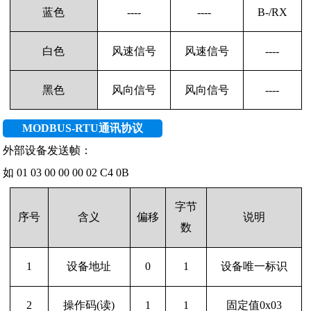
蓝色
----
----
B-/RX
白色
风速信号
风速信号
----
黑色
风向信号
风向信号
----
MODBUS-RTU通讯协议
外部设备发送帧：
如 01 03 00 00 00 02 C4 0B
字节
序号
含义
偏移
说明
数
1
设备地址
0
1
设备唯一标识
2
操作码(读)
1
1
固定值0x03