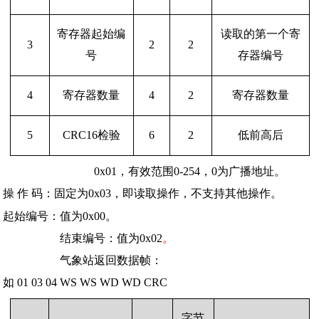
寄存器起始编
读取的第一个寄
3
2
2
号
存器编号
4
寄存器数量
4
2
寄存器数量
5
CRC16检验
6
2
低前高后
设备地址：假定为
0x01，有效范围0-254，0为广播地址。
操
作
码：固定为0x03，即读取操作，不支持其他操作。
起始编号：值为0x00。
结束编号：值为0x02
。
气象站返回数据帧：
如 01 03 04 WS WS WD WD CRC
字节