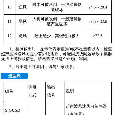
树木可被吹倒，一般建筑物
狂风
24.5
～
28.4
10
遭破坏
大树可被吹倒，一般建筑物
暴风
28.5
～
32.6
11
遭严重破坏
飓风
陆上绝少，其催毁力极大
>32.6
12
1、检测输出时，显示仪表示值为0或不在量程以内。检查
超声波风速风向是否有外物遮挡，可能因接线问题导致采集器
无法正确获取信息。请检查接线是否正确、牢固;
2、若不是上述原因，请与厂家联系。
选型表
供电
输出
编号
说明
方式
信号
超声波风速风向传感器
S-GUSD-
（变送器）