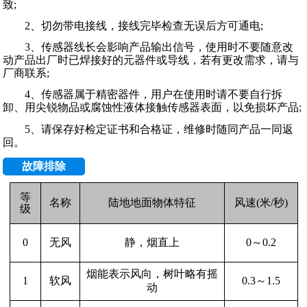
致;
2、切勿带电接线，接线完毕检查无误后方可通电;
3、传感器线长会影响产品输出信号，使用时不要随意改
动产品出厂时已焊接好的元器件或导线，若有更改需求，请与
厂商联系;
4、传感器属于精密器件，用户在使用时请不要自行拆
卸、用尖锐物品或腐蚀性液体接触传感器表面，以免损坏产品;
5、请保存好检定证书和合格证，维修时随同产品一同返
回。
故障排除
等
名称
陆地地面物体特征
风速
(
米
/
秒
)
级
无风
0
～
0.2
0
静，烟直上
烟能表示风向，树叶略有摇
软风
0.3
～
1.5
1
动