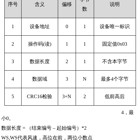
序号
含义
偏移
说明
数
1
设备地址
0
1
设备唯一标识
2
操作码(读)
1
1
固定值0x03
3
数据长度
2
1
不含本字节
4
数据域
3
N
最多4个字节
5
CRC16检验
3+N
2
低前高后
数据长度：不含本身，仅表示数据域的字节数量。最大
4，最
小0。
数据长度 = （结束编号 – 起始编号）*2
WS,WS代表风速，高位在前，两位小数点