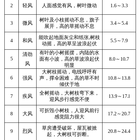
轻风
1.6
～
3.3
2
人面感觉有风，树叶微动
树叶及小枝摇动不息，旗子
微风
3.4
～
5.4
3
展开，高的草摇动不息
能吹起地面灰尘和纸张
,
树枝
和风
5.5
～
7.9
4
动摇，高的草呈波浪起伏
有叶的小树摇摆，内陆的水
清劲
5
面有小波，高的草波浪起伏
8.0
～
10.7
风
明显
大树枝摇动，电线呼呼有
6
强风
声，撑伞困难，高的草不时
10.8
～
13.8
倾伏于地
全树摇动，大树枝弯下来，
疾风
13.9
～
17.l
7
迎风步行感觉不便
可折毁小树枝，人迎风前行
大风
17.2
～
20.7
8
感觉阻力很大
草房遭受破坏，屋瓦被掀
烈风
20.8
～
24.4
9
起，大树枝可折断。